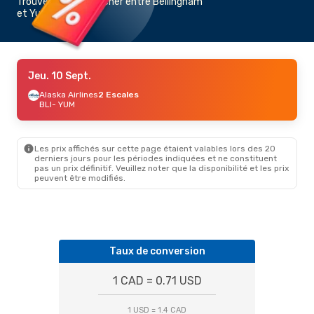
Trouvez un vol pas cher entre Bellingham
et Yuma
Jeu. 10 Sept.
Alaska Airlines
2 Escales
BLI
- YUM
Les prix affichés sur cette page étaient valables lors des 20
derniers jours pour les périodes indiquées et ne constituent
pas un prix définitif. Veuillez noter que la disponibilité et les prix
peuvent être modifiés.
Taux de conversion
1 CAD = 0.71 USD
1 USD = 1.4 CAD