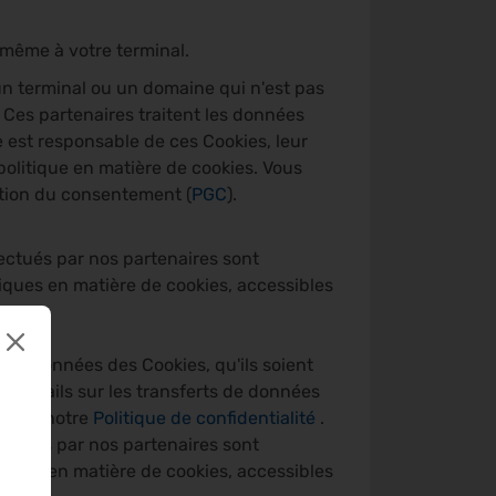
même à votre terminal.
 un terminal ou un domaine qui n'est pas
. Ces partenaires traitent les données
e est responsable de ces Cookies, leur
u politique en matière de cookies. Vous
stion du consentement (
PGC
).
ectués par nos partenaires sont
itiques en matière de cookies, accessibles
les données des Cookies, qu'ils soient
e détails sur les transferts de données
sulter notre
Politique de confidentialité
.
ectués par nos partenaires sont
itiques en matière de cookies, accessibles