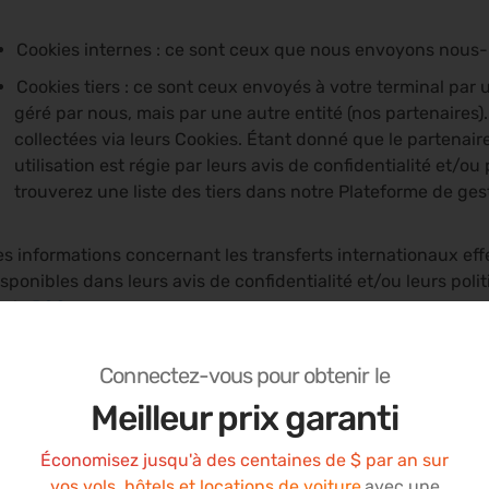
Cookies internes : ce sont ceux que nous envoyons nous-
Cookies tiers : ce sont ceux envoyés à votre terminal par
géré par nous, mais par une autre entité (nos partenaires)
collectées via leurs Cookies. Étant donné que le partenair
utilisation est régie par leurs avis de confidentialité et/o
trouverez une liste des tiers dans notre Plateforme de ge
es informations concernant les transferts internationaux eff
isponibles dans leurs avis de confidentialité et/ou leurs pol
ia la
PGC
.
n tant qu'entreprise internationale, nous pouvons transférer 
Connectez-vous pour obtenir le
nternes ou tiers, dans d’autres régions du monde. Pour plus d
Meilleur prix garanti
ersonnelles collectées par les Cookies internes, veuillez con
es informations concernant les transferts internationaux eff
Économisez jusqu'à des centaines de $ par an sur
isponibles dans leurs avis de confidentialité et/ou leurs pol
vos vols, hôtels et locations de voiture
avec une