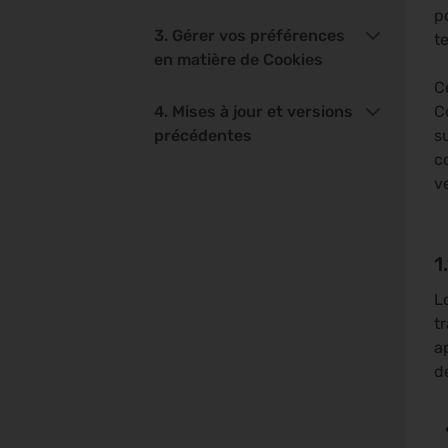
p
3. Gérer vos préférences
t
en matière de Cookies
C
4. Mises à jour et versions
C
précédentes
s
c
v
1
L
t
a
d