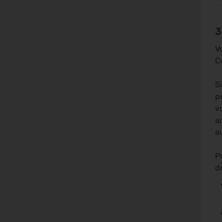
3
V
C
S
p
v
a
a
P
d