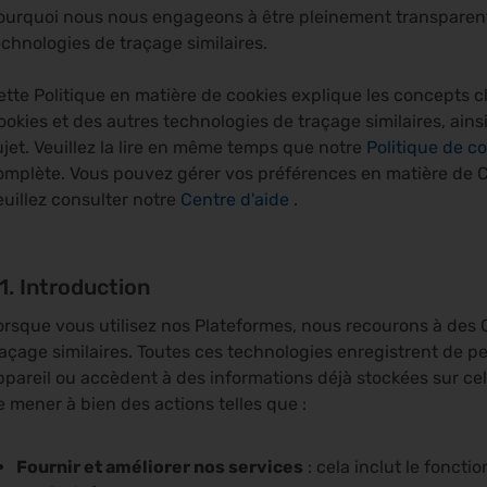
ourquoi nous nous engageons à être pleinement transparents 
echnologies de traçage similaires.
ette Politique en matière de cookies explique les concepts clé
ookies et des autres technologies de traçage similaires, ains
ujet. Veuillez la lire en même temps que notre
Politique de co
omplète. Vous pouvez gérer vos préférences en matière de 
euillez consulter notre
Centre d'aide
.
.1. Introduction
orsque vous utilisez nos Plateformes, nous recourons à des 
raçage similaires. Toutes ces technologies enregistrent de pet
ppareil ou accèdent à des informations déjà stockées sur ce
e mener à bien des actions telles que :
Fournir et améliorer nos services
: cela inclut le foncti