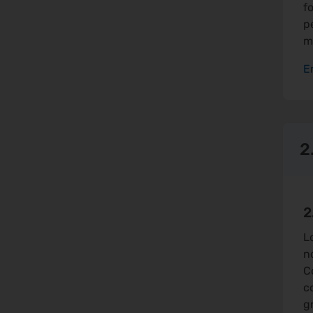
f
p
m
E
2
2
L
n
C
c
g