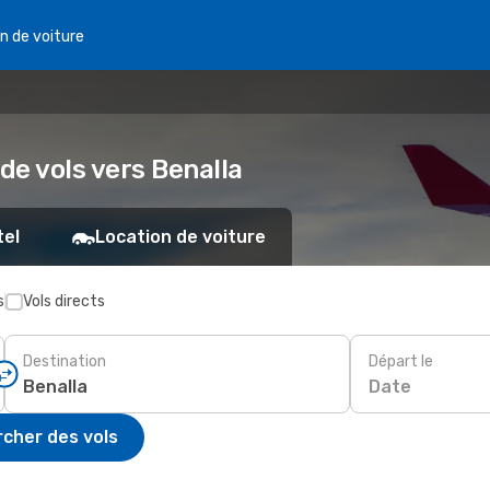
n de voiture
de vols vers Benalla
tel
Location de voiture
s
Vols directs
Destination
Départ le
Date
cher des vols