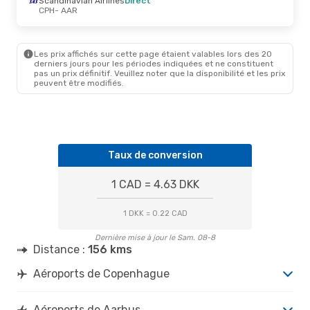
Scandinavian Airlines
Direct
AAR
- CPH
CPH
- AAR
Les prix affichés sur cette page étaient valables lors des 20
derniers jours pour les périodes indiquées et ne constituent
pas un prix définitif. Veuillez noter que la disponibilité et les prix
peuvent être modifiés.
Taux de conversion
1 CAD = 4.63 DKK
1 DKK = 0.22 CAD
Dernière mise à jour le Sam. 08-8
Distance :
156 kms
Aéroports de Copenhague
Aéroports de Aarhus