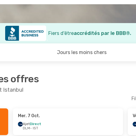
Fiers d'être
accrédités par le BBB®.
Jours les moins chers
es offres
t Istanbul
Fi
Mer. 7 Oct.
V
Oct.
- Mar. 20 Oct.
Lun. 7 Sept.
- Lun. 
Ajet
Direct
DLM
- IST
s Airlines
Direct
Ajet
Direct
ST
DLM
- IST