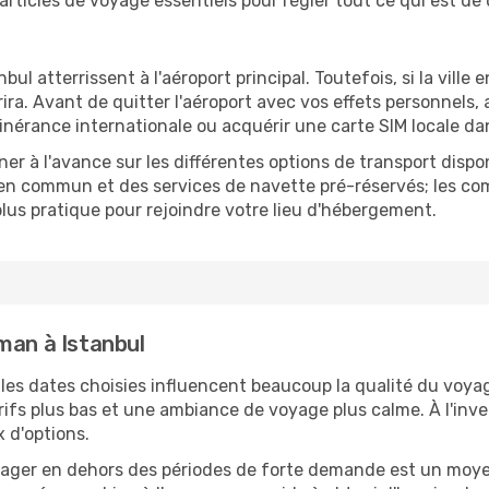
 articles de voyage essentiels pour régler tout ce qui est de
ul atterrissent à l'aéroport principal. Toutefois, si la ville e
errira. Avant de quitter l'aéroport avec vos effets personnels
inérance internationale ou acquérir une carte SIM locale dan
er à l'avance sur les différentes options de transport dispo
 en commun et des services de navette pré-réservés; les com
lus pratique pour rejoindre votre lieu d'hébergement.
man à Istanbul
es dates choisies influencent beaucoup la qualité du voyag
rifs plus bas et une ambiance de voyage plus calme. À l'inve
x d'options.
oyager en dehors des périodes de forte demande est un moyen