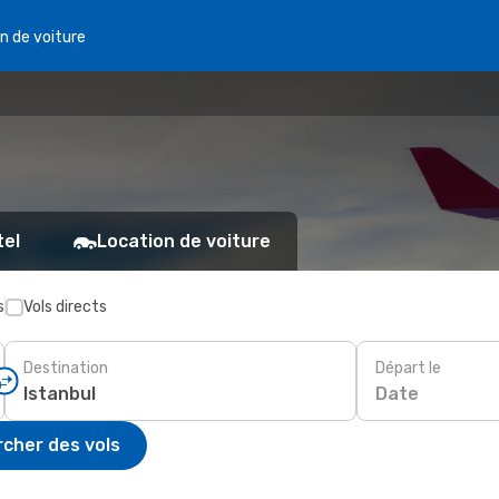
n de voiture
tel
Location de voiture
s
Vols directs
Destination
Départ le
Date
cher des vols