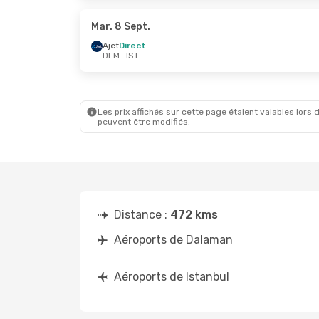
Pegasus Airlines
Direct
Ajet
Di
IST
- DLM
IST
- D
Mar. 8 Sept.
Ajet
Direct
DLM
- IST
Sam. 26 Sept.
- Mer. 30 Sept.
Ajet
Direct
DLM
- IST
Pegasus Airlines
Direct
IST
- DLM
Les prix affichés sur cette page étaient valables lors d
peuvent être modifiés.
Distance :
472 kms
Aéroports de Dalaman
Aéroports de Istanbul