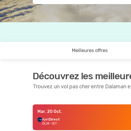
Meilleures offres
Découvrez les meilleur
Trouvez un vol pas cher entre Dalaman e
Mar. 20 Oct.
Sam. 3 Oct.
- Dim. 11 Oct.
Mar. 20 
Ajet
Direct
DLM
- IST
Pegasus Airlines
Direct
Pegasu
DLM
- IST
DLM
- I