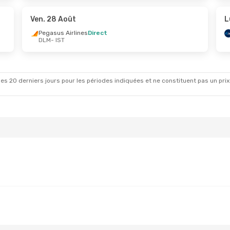
rect
Ajet
Direct
LM
IST
- DLM
Ven. 28 Août
L
Pegasus Airlines
Direct
DLM
- IST
es 20 derniers jours pour les périodes indiquées et ne constituent pas un prix déf