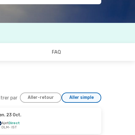
FAQ
ltrer par
Aller-retour
Aller simple
en. 23 Oct.
7 Sept.
Ajet
Direct
DLM
- IST