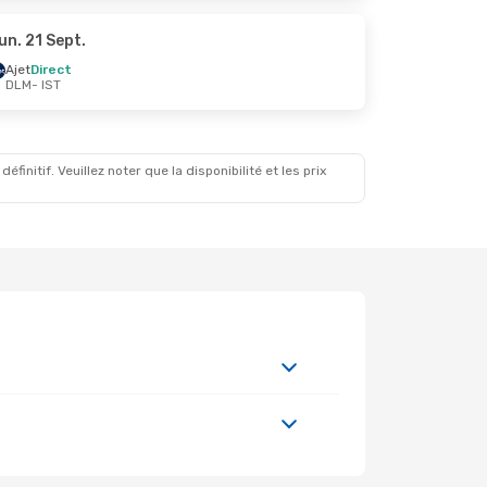
un. 21 Sept.
Ajet
Direct
DLM
- IST
initif. Veuillez noter que la disponibilité et les prix