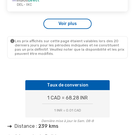
IndiGo
Direct
IXC
- DEL
DEL
- IXC
Jeu. 27 Août
- Lun. 31 Août
Voir plus
IndiGo
Direct
DEL
- IXC
IndiGo
Direct
IXC
- DEL
Les prix affichés sur cette page étaient valables lors des 20
derniers jours pour les périodes indiquées et ne constituent
pas un prix définitif. Veuillez noter que la disponibilité et les prix
peuvent être modifiés.
Taux de conversion
1 CAD = 68.28 INR
1 INR = 0.01 CAD
Dernière mise à jour le Sam. 08-8
Distance :
239 kms