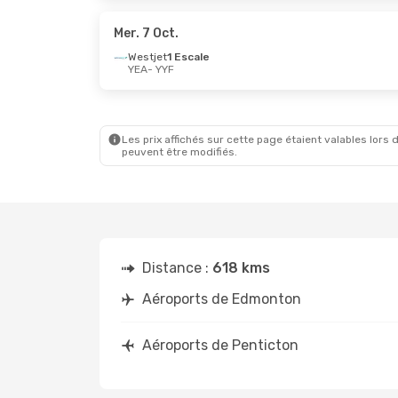
Westjet
1 Escale
Westjet
1
YYF
- YEA
YYF
- YEA
Mer. 7 Oct.
Westjet
1 Escale
YEA
- YYF
Ven. 2 Oct.
- Lun. 5 Oct.
Mer. 16 Se
Westjet
1 Escale
Westjet
1
YEA
- YYF
YEA
- YYF
Westjet
1 Escale
Westjet
1
YYF
- YEA
YYF
- YEA
Les prix affichés sur cette page étaient valables lors d
peuvent être modifiés.
Distance :
618 kms
Aéroports de Edmonton
Aéroports de Penticton