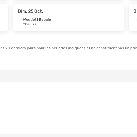
 Escale
Westjet
1 Escale
YYF
- YEA
Dim. 25 Oct.
J
Westjet
1 Escale
YEA
- YYF
pt.
- Lun. 21 Sept.
Dim. 25 Oct.
- Jeu. 29 
 Escale
Westjet
1 Escale
YEA
- YYF
 Escale
Westjet
1 Escale
YYF
- YEA
es 20 derniers jours pour les périodes indiquées et ne constituent pas un prix déf