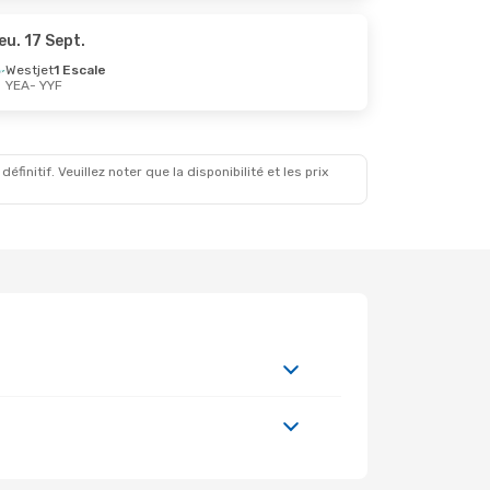
eu. 17 Sept.
Westjet
1 Escale
YEA
- YYF
Oct.
initif. Veuillez noter que la disponibilité et les prix