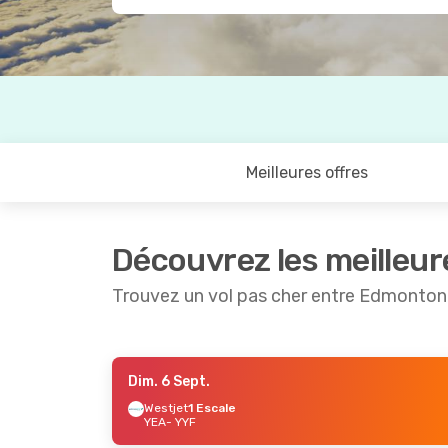
Meilleures offres
Découvrez les meilleur
Trouvez un vol pas cher entre Edmonton
Dim. 6 Sept.
Dim. 23 Août
- Mar. 25 Août
Lun. 7 Sep
Westjet
1 Escale
YEA
- YYF
Westjet
1 Escale
Westjet
1
YEA
- YYF
YEA
- YYF