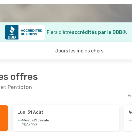
Fiers d'être
accrédités par le BBB®.
Jours les moins chers
es offres
 et Penticton
Fi
Lun. 31 Août
V
t.
- Ven. 11 Sept.
Ven. 16 Oct.
- Mar. 20 O
Westjet
1 Escale
YEA
- YYF
 Escale
Westjet
1 Escale
YEA
- YYF