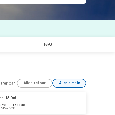
FAQ
ltrer par
Aller-retour
Aller simple
en. 16 Oct.
ct.
Westjet
1 Escale
YEA
- YYF