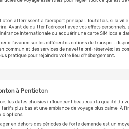
 articles de voyage essentiels pour régler tout ce qui est de
ton atterrissent à l'aéroport principal. Toutefois, si la ville
errira. Avant de quitter l'aéroport avec vos effets personnels
inérance internationale ou acquérir une carte SIM locale dan
er à l'avance sur les différentes options de transport dispo
 en commun et des services de navette pré-réservés; les com
lus pratique pour rejoindre votre lieu d'hébergement.
onton à Penticton
, les dates choisies influencent beaucoup la qualité du vo
 tarifs plus bas et une ambiance de voyage plus calme. À l'i
x d'options.
oyager en dehors des périodes de forte demande est un moyen