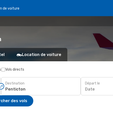
n de voiture
n
tel
Location de voiture
s
Vols directs
Destination
Départ le
Date
cher des vols