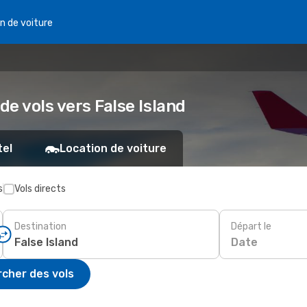
n de voiture
de vols vers False Island
tel
Location de voiture
s
Vols directs
Destination
Départ le
Date
cher des vols