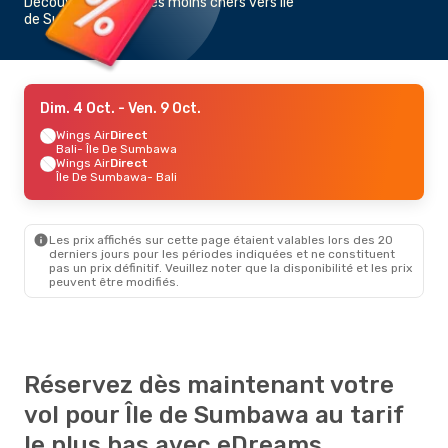
Découvrez les vols les moins chers vers Île
de Sumbawa
Dim. 4 Oct.
- Ven. 9 Oct.
Wings Air
Direct
Bali
- Île De Sumbawa
Wings Air
Direct
Île De Sumbawa
- Bali
Les prix affichés sur cette page étaient valables lors des 20
derniers jours pour les périodes indiquées et ne constituent
pas un prix définitif. Veuillez noter que la disponibilité et les prix
peuvent être modifiés.
Réservez dès maintenant votre
vol pour Île de Sumbawa au tarif
le plus bas avec eDreams