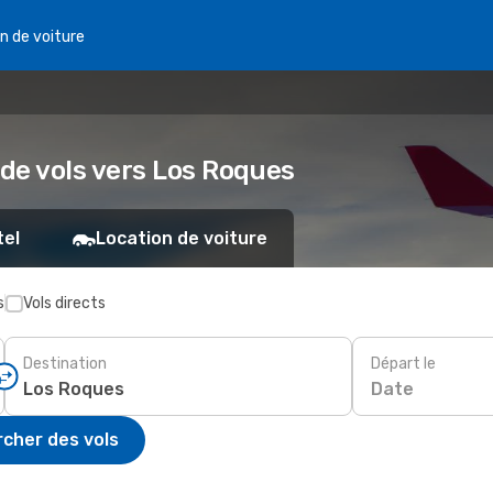
n de voiture
 de vols vers Los Roques
tel
Location de voiture
s
Vols directs
Destination
Départ le
Date
cher des vols