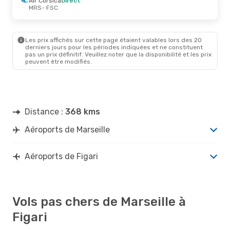
Air Corsica
Direct
FSC
- MRS
MRS
- FSC
Sam. 12 Sept.
- Dim. 13 Sept.
Les prix affichés sur cette page étaient valables lors des 20
Air Corsica
Direct
derniers jours pour les périodes indiquées et ne constituent
MRS
- FSC
pas un prix définitif. Veuillez noter que la disponibilité et les prix
Air Corsica
Direct
peuvent être modifiés.
FSC
- MRS
Distance :
368 kms
Aéroports de Marseille
Aéroports de Figari
Vols pas chers de Marseille à
Figari