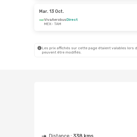
VivaAerobus
Direct
VivaAero
TAM
- MEX
TAM
- MEX
Mar. 13 Oct.
VivaAerobus
Direct
MEX
- TAM
Ven. 30 Oct.
- Mer. 4 Nov.
Mar. 13 Oct
VivaAerobus
Direct
VivaAero
MEX
- TAM
MEX
- TAM
VivaAerobus
Direct
VivaAero
TAM
- MEX
TAM
- MEX
Les prix affichés sur cette page étaient valables lors d
peuvent être modifiés.
Distance :
338 kms