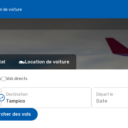
n de voiture
tel
Location de voiture
s
Vols directs
Destination
Départ le
Date
cher des vols