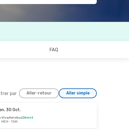
FAQ
ltrer par
Aller-retour
Aller simple
en. 30 Oct.
pt.
VivaAerobus
Direct
MEX
- TAM