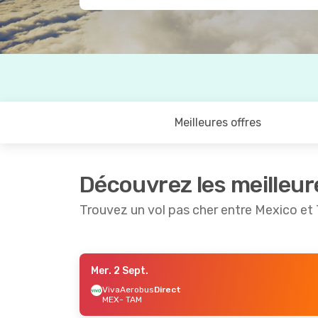
Meilleures offres
Découvrez les meilleur
Trouvez un vol pas cher entre Mexico e
Mer. 2 Sept.
Ven. 11 Sept.
- Ven. 18 Sept.
Ven. 2 Oct.
VivaAerobus
Direct
MEX
- TAM
VivaAerobus
Direct
VivaAero
MEX
- TAM
MEX
- TAM