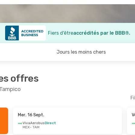
Fiers d'être
accrédités par le BBB®.
Jours les moins chers
es offres
t Tampico
Fi
Mer. 16 Sept.
V
- Mer. 7 Oct.
Dim. 30 Août
- Ven. 4 Se
VivaAerobus
Direct
MEX
- TAM
bus
Direct
VivaAerobus
Direct
MEX
- TAM