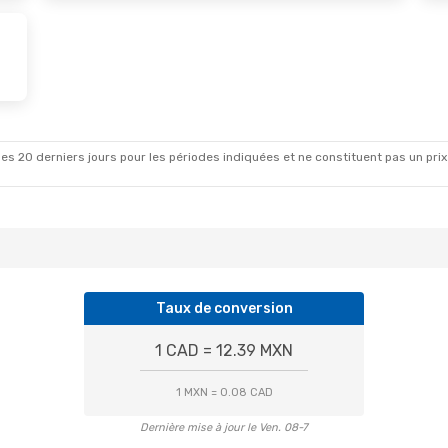
bus
Direct
VivaAerobus
Direct
TAM
- MEX
.
- Lun. 19 Oct.
bus
Direct
bus
Direct
es 20 derniers jours pour les périodes indiquées et ne constituent pas un prix déf
Taux de conversion
1 CAD = 12.39 MXN
1 MXN = 0.08 CAD
Dernière mise à jour le Ven. 08-7