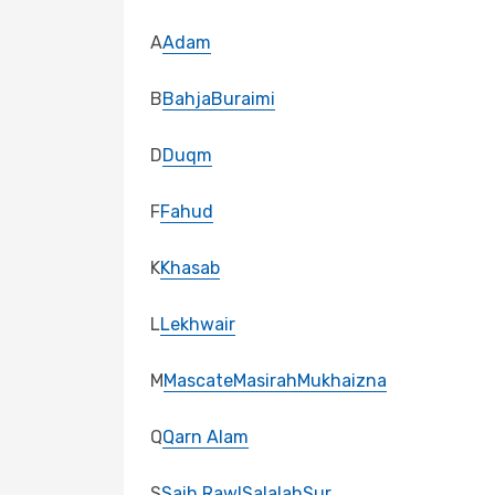
A
Adam
B
Bahja
Buraimi
D
Duqm
F
Fahud
K
Khasab
L
Lekhwair
M
Mascate
Masirah
Mukhaizna
Q
Qarn Alam
S
Saih Rawl
Salalah
Sur