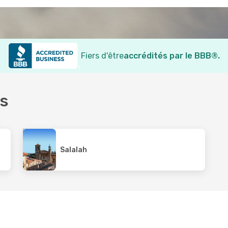
Fiers d'être
accrédités par le BBB®.
es
Salalah