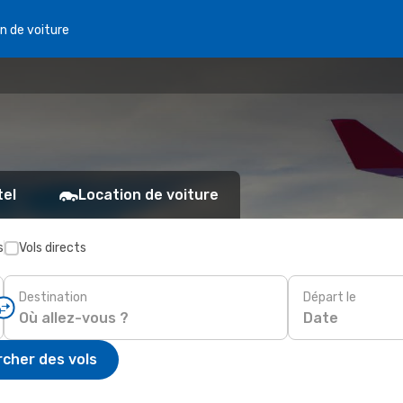
n de voiture
tel
Location de voiture
s
Vols directs
Destination
Départ le
Date
cher des vols