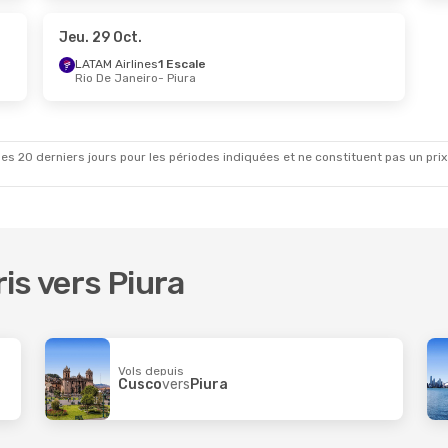
Airlines
Direct
ma
Jeu. 29 Oct.
LATAM Airlines
1 Escale
Rio De Janeiro
- Piura
es 20 derniers jours pour les périodes indiquées et ne constituent pas un prix déf
ris vers Piura
Vols depuis
Cusco
vers
Piura