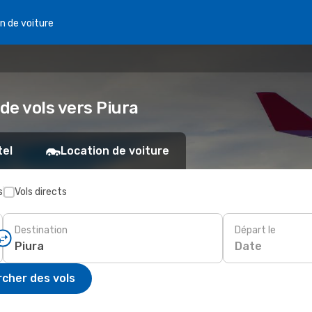
n de voiture
de vols vers Piura
tel
Location de voiture
s
Vols directs
Destination
Départ le
Date
cher des vols