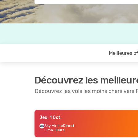
Meilleures of
Découvrez les meilleur
Découvrez les vols les moins chers vers 
Jeu. 1 Oct.
Dim. 6 Sept.
- Mer. 9 Sept.
Mar. 25 A
Sky Airline
Direct
Lima
- Piura
Sky Airline
Direct
Jetsmart 
Lima
- Piura
Lima
- Piu