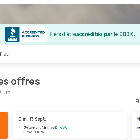
Fiers d'être
accrédités par le BBB®.
fres
es offres
Piura
Fi
Dim. 13 Sept.
M
oût
- Ven. 28 Août
Jetsmart Airlines
Direct
Lima
- Piura
Airlines
Direct
ra