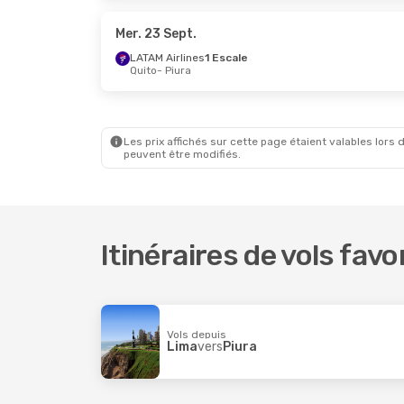
Sky Airline
Direct
Jetsmart 
Piura
- Lima
Piura
- Li
Mer. 23 Sept.
LATAM Airlines
1 Escale
Quito
- Piura
Les prix affichés sur cette page étaient valables lors d
peuvent être modifiés.
Itinéraires de vols favo
Vols depuis
Lima
vers
Piura