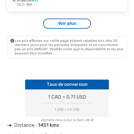
Arajet
Direct
MIA
- PUJ
PUJ
- MIA
Dim. 6 Sept.
- Ven. 11 Sept.
Voir plus
Arajet
Direct
PUJ
- MIA
Arajet
Direct
MIA
- PUJ
Les prix affichés sur cette page étaient valables lors des 20
derniers jours pour les périodes indiquées et ne constituent
pas un prix définitif. Veuillez noter que la disponibilité et les prix
peuvent être modifiés.
Taux de conversion
1 CAD = 0.71 USD
1 USD = 1.4 CAD
Dernière mise à jour le Sam. 08-8
Distance :
1451 kms