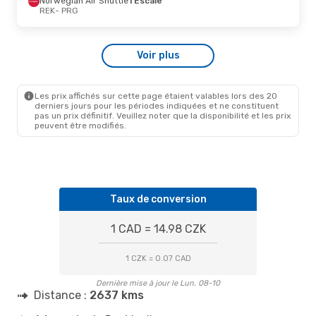
Norwegian Air Shuttle
1 Escale
PRG
- REK
REK
- PRG
Voir plus
Les prix affichés sur cette page étaient valables lors des 20
derniers jours pour les périodes indiquées et ne constituent
pas un prix définitif. Veuillez noter que la disponibilité et les prix
peuvent être modifiés.
Taux de conversion
1 CAD = 14.98 CZK
1 CZK = 0.07 CAD
Dernière mise à jour le Lun. 08-10
Distance :
2637 kms