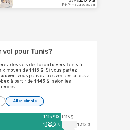
$
239
$
Prix Prime par passager
 vol pour Tunis?
erez des vols de
Toronto
vers Tunis à
prix moyen de
1 115 $
. Si vous partez
couver
, vous pouvez trouver des billets à
ebec
à partir de
1 145 $
, selon les
heures.
Aller simple
1 115 $
1 115 $
1 122 $
1 312 $