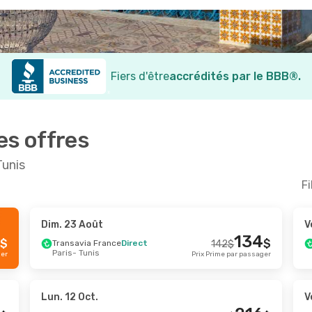
Fiers d'être
accrédités par le BBB®.
es offres
Tunis
Fi
Dim. 23 Août
V
t.
- Jeu. 15 Oct.
Mar. 15 Sept.
- Ven. 18 
-11 %
134
$
$
Transavia France
Direct
142
$
Paris
- Tunis
 France
Direct
Transavia France
Direct
ger
Prix Prime par passager
212
$
nis
Paris
- Tunis
189
$
 France
Direct
Transavia France
Direct
ris
Tunis
- Paris
Prix Prime par passager
Lun. 12 Oct.
V