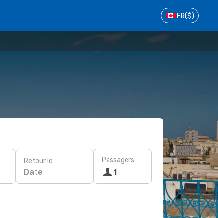
FR
($)
Passagers
Retour le
Date
1