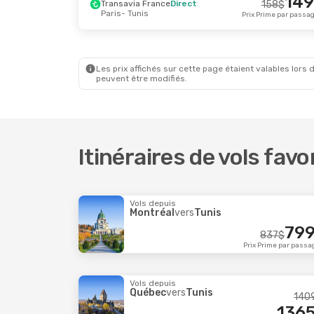
149
Transavia France
Direct
158
$
Paris
- Tunis
Mer. 2 Sept.
- Jeu. 10 Sept.
Ven. 23 Oc
Prix Prime par passa
Transavia France
Direct
Nouvelair
260
$
Marseille
- Tunis
Milan
- Tu
238
$
Nouvelair
Direct
Tunisair
D
Tunis
- Marseille
Tunis
- Mi
Prix Prime par passager
Les prix affichés sur cette page étaient valables lors d
peuvent être modifiés.
Itinéraires de vols favo
Vols depuis
Montréal
vers
Tunis
79
837
$
Prix Prime par passa
Vols depuis
Québec
vers
Tunis
140
136