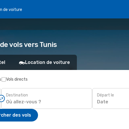
n de voiture
de vols vers Tunis
tel
Location de voiture
s
Vols directs
Destination
Départ le
Date
cher des vols