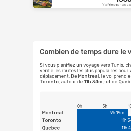
Prix Prime par passa
Combien de temps dure le vo
Si vous planifiez un voyage vers Tunis, 
vérifié les routes les plus populaires pour
déplacement. De
Montreal
, le vol prend 
Toronto
, autour de
11h 34m
; et de
Queb
0h
5h
1
Montreal
9h 19m
Toronto
11h 
Quebec
11h 