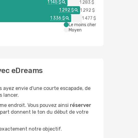
1 145 $
1 283 $
1 292 $
1 292 $
1 336 $
1 477 $
Le moins cher
Moyen
 avec eDreams
s ayez envie d'une courte escapade, de
s lancer.
ême endroit. Vous pouvez ainsi
réserver
épart donnent le ton du début de votre
 exactement notre objectif.