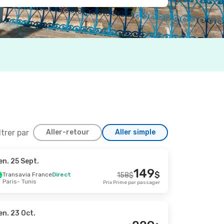
ltrer par
Aller-retour
Aller simple
en. 25 Sept.
Sept.
149
$
Transavia France
Direct
158
$
Paris
- Tunis
Prix Prime par passager
234
$
211
$
Prix Prime par passager
en. 23 Oct.