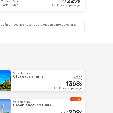
229
$
Tunisair
Direct
241
$
Paris
- Tunis
 Août
Prix Prime par passager
348
$
341
$
Prix Prime par passager
initif. Veuillez noter que la disponibilité et les prix
Vols depuis
Ottawa
vers
Tunis
1434
$
1368
$
Prix Prime par passager
-13 %
Vols depuis
Casablanca
vers
Tunis
209