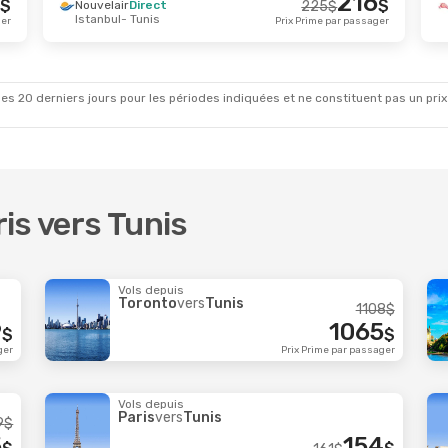
216
$
$
Nouvelair
Direct
225
$
Istanbul
- Tunis
t.
- Mar. 27 Oct.
Ven. 28 Août
- Lun. 31
ger
Prix Prime par passager
Direct
Nouvelair
Direct
272
$
nis
Alger
- Tunis
248
$
irect
Nouvelair
Direct
lan
Tunis
- Alger
Prix Prime par passager
es 20 derniers jours pour les périodes indiquées et ne constituent pas un prix déf
ris vers Tunis
Vols depuis
Toronto
vers
Tunis
1108
$
9
1065
$
$
ger
Prix Prime par passager
Vols depuis
Paris
vers
Tunis
9
$
5
154