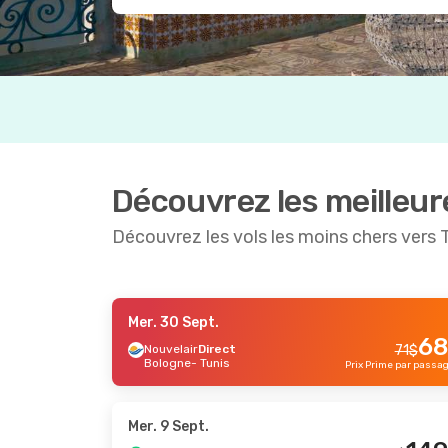
Découvrez les meilleur
Découvrez les vols les moins chers vers 
Mer. 30 Sept.
Lun. 28 Sept.
- Jeu. 1 Oct.
Lun. 12 Oc
-12 %
68
Nouvelair
Direct
71
$
Bologne
- Tunis
Transavia France
Direct
Transavia
Prix Prime par passa
186
$
Lyon
- Tunis
Paris
- Tu
164
$
Transavia France
Direct
Transavia
Tunis
- Lyon
Tunis
- Pa
Prix Prime par passager
Mer. 9 Sept.