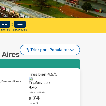
--
:
--
INUTES
SECONDES
Trier par :
Populaires
 Aires
Très bien
4,5
/5
, Buenos Aires ·
1 922 avis
prix à partir de
74
$
par nuit