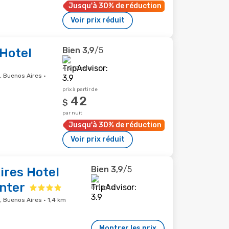
Jusqu'à 30% de réduction
Voir prix réduit
Bien
3,9
/5
Hotel
4 910 avis
, Buenos Aires ·
prix à partir de
42
$
par nuit
Jusqu'à 30% de réduction
Voir prix réduit
Bien
3,9
/5
ires Hotel
nter
811 avis
, Buenos Aires · 1,4 km
Montrer les prix