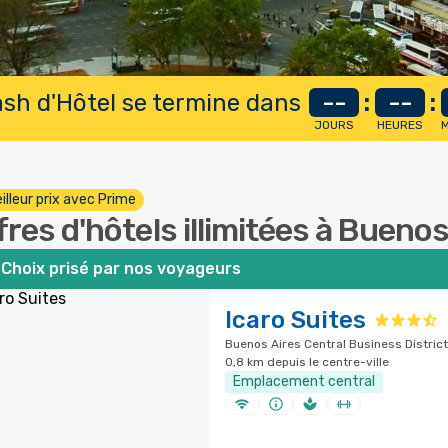
lash d'Hôtel se termine dans
--
:
--
:
JOURS
HEURES
M
illeur prix avec Prime
fres d'hôtels illimitées à Buenos
Choix prisé par nos voyageurs
Icaro Suites
Buenos Aires Central Business District
0,8 km depuis le centre-ville
Emplacement central