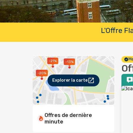
L'Offre F
Me
-21%
-13%
Of
-20%
Explorer la carte
Offres de dernière
minute