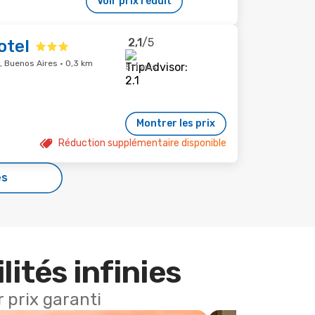
Voir prix réduit
2,1
/5
otel
, Buenos Aires · 0,3 km
511 avis
Montrer les prix
Réduction supplémentaire disponible
es
lités infinies
 prix garanti