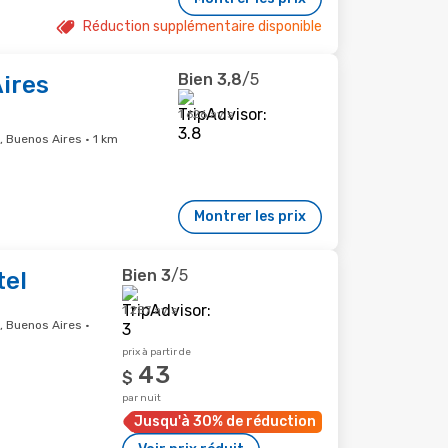
Réduction supplémentaire disponible
Bien
3,8
/5
Aires
1 626 avis
, Buenos Aires · 1 km
Montrer les prix
Bien
3
/5
tel
1 287 avis
, Buenos Aires ·
prix à partir de
43
$
par nuit
Jusqu'à 30% de réduction