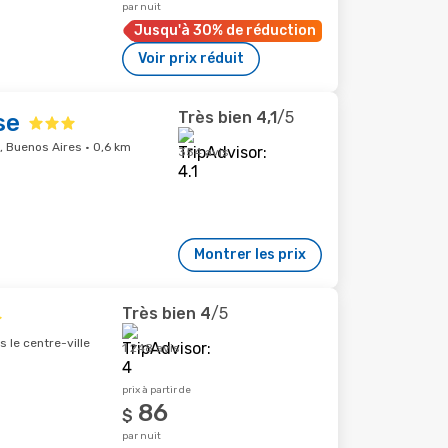
par nuit
Jusqu'à 30% de réduction
Voir prix réduit
Très bien
4,1
/5
se
, Buenos Aires · 0,6 km
354 avis
Montrer les prix
Très bien
4
/5
 le centre-ville
1 248 avis
prix à partir de
86
$
par nuit