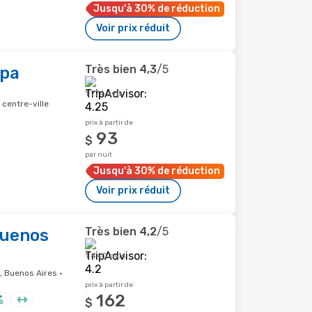
Jusqu'à 30% de réduction
Voir prix réduit
Très bien
4,3
/5
Spa
1 774 avis
 centre-ville
prix à partir de
93
$
par nuit
Jusqu'à 30% de réduction
Voir prix réduit
Très bien
4,2
/5
Buenos
1 440 avis
, Buenos Aires ·
prix à partir de
162
$