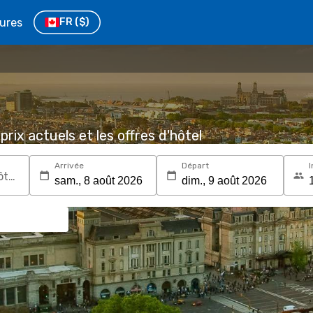
tures
FR
($)
prix actuels et les offres d'hôtel
Arrivée
Départ
I
Recherchez une destination ou un hôtel