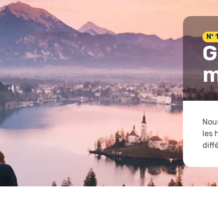
Nº 
G
m
Nous
les 
diff