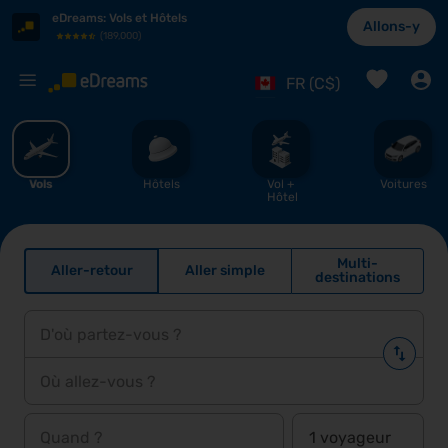
eDreams
:
Vols et Hôtels
Allons-y
(
189,000
)
%
FR (C$)
Vols
Hôtels
Vol + 
Voitures
Hôtel
Multi-
Aller-retour
Aller simple
destinations
D'où partez-vous ?
Où allez-vous ?
Quand ?