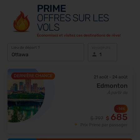
PRIME
OFFRES SUR LES
VOLS
Économisez et visitez ces destinations de rêve!
Lieu de départ ?
Voyageurs
DERNIÈRE CHANCE
21 août
-
24 août
Edmonton
À partir de
-
14
%
685
$
797
$
Prix Prime par passager