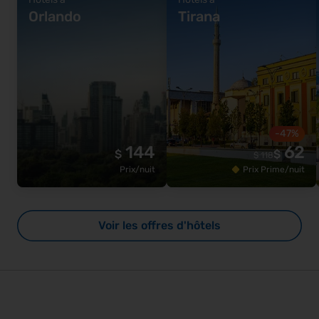
Orlando
Tirana
-47%
144
62
$
$
$
118
Prix/nuit
Prix Prime/nuit
Voir les offres d'hôtels