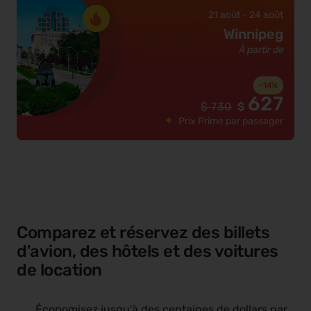
21 août
-
24 août
Winnipeg
À partir de
-
14
%
627
$
730
$
Prix Prime par passager
Comparez et réservez des billets
d'avion, des hôtels et des voitures
de location
Économisez jusqu'à des centaines de dollars par