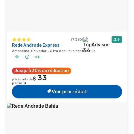
(7 360)
3,6
Rede Andrade Express
Amaralina, Salvador · 6 km depuis le centre-ville
Jusqu'à 30% de réduction
33
$
prix à partir de
par nuit
Voir prix réduit