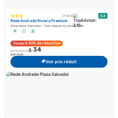
(7 443)
3,2
Rede Andrade Riviera Premium
Amaralina, Salvador · 7 km depuis le centre-ville
Jusqu'à 30% de réduction
34
$
prix à partir de
par nuit
Voir prix réduit