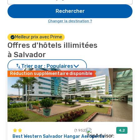
Rechercher
Changer la destination ?
Meilleur prix avec Prime
Offres d'hôtels illimitées
à Salvador
Trier par :
Populaires
Réduction supplémentaire disponible
(1 952)
4,2
Best Western Salvador Hangar Aeroporto