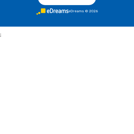
eDreams
©
2026
;