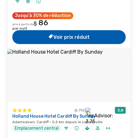
Jusqu'à 30% de réduction
86
$
prix à partir de
par nuit
Voir prix réduit
(6 715)
3,8
Holland House Hotel Cardiff By Sunday
Adamsdown, Cardiff · 0,5 km depuis le centre-ville
Emplacement central