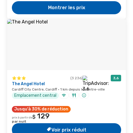
Montrer les prix
(3 236)
3,6
The Angel Hotel
Cardiff City Centre, Cardiff · 1 km depuis le centre-ville
Emplacement central
Jusqu'à 30% de réduction
129
$
prix à partir de
par nuit
Voir prix réduit