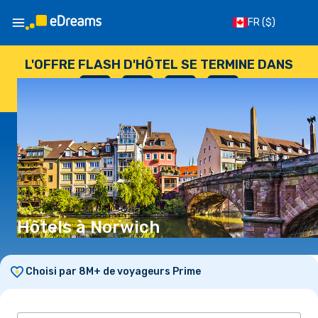
FR
($)
L'OFFRE FLASH D'HÔTEL SE TERMINE DANS
--
:
--
:
--
:
--
JOURS
HEURES
MINUTES
SECONDES
Hôtels à Norwich
Choisi par 8M+ de voyageurs Prime