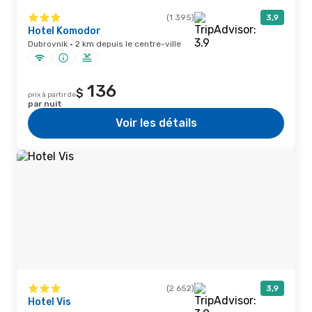
(1 395)
3,9
Hotel Komodor
Dubrovnik · 2 km depuis le centre-ville
136
$
prix à partir de
par nuit
Voir les détails
(2 652)
3,9
Hotel Vis