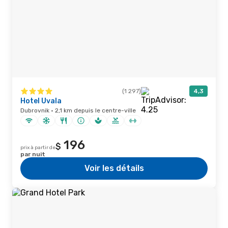
(1 297)
4,3
Hotel Uvala
Dubrovnik · 2,1 km depuis le centre-ville
196
$
prix à partir de
par nuit
Voir les détails