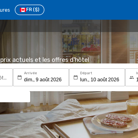
tures
FR
($)
prix actuels et les offres d'hôtel
Arrivée
Départ
I
Recherchez une destination ou un hôtel