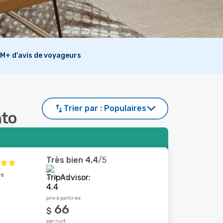
M+ d'avis de voyageurs
Trier par :
Populaires
nto
Très bien
4,4
/5
le
374 avis
prix à partir de
66
$
par nuit