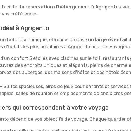
 faciliter
la réservation d’hébergement à Agrigento
avec 
à vos préférences.
 idéal à Agrigento
u un hôtel économique, eDreams propose
un large éventail
pes d'hôtels les plus populaires à Agrigento pour les voyage
 d'un confort 5 étoiles avec piscines sur le toit, restaura
uvrez des endroits uniques et élégants, pleins de charme e
ervez des auberges, des maisons d'hôtes et des hôtels écon
– Suites spacieuses, aires de jeux pour enfants et services
rapide, salles de réunion et emplacements de choix près des
tiers qui correspondent à votre voyage
gento dépend de vos objectifs de voyage. Chaque quartier o
e
centre-ville
est votre meilleur choix. Vous serez à proximit