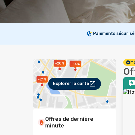
Paiements sécurisé
Me
-20%
-14%
Of
-21%
Explorer la carte
Offres de dernière
minute