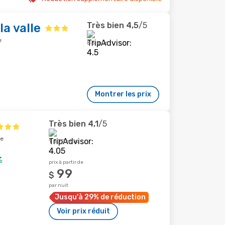
Très bien
4,5
/5
la valle
e
83 avis
Montrer les prix
Très bien
4,1
/5
le
1 505 avis
prix à partir de
99
$
par nuit
Jusqu'à 29% de réduction
Voir prix réduit