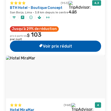
(953)
4,3
BTH Hotel - Boutique Concept
San Borja, Lima · 3,8 km depuis le centre-ville
Jusqu'à 29% de réduction
103
$
prix à partir de
par nuit
Voir prix réduit
(968)
4
Hotel MiraMar