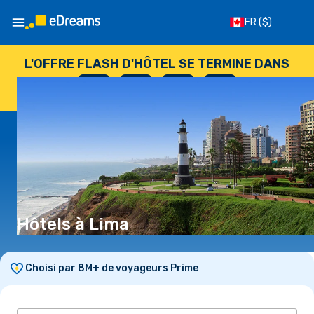
FR
($)
L'OFFRE FLASH D'HÔTEL SE TERMINE DANS
--
:
--
:
--
:
--
JOURS
HEURES
MINUTES
SECONDES
Hôtels à Lima
Choisi par 8M+ de voyageurs Prime