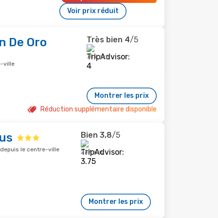
Voir prix réduit
Très bien
4
/5
n De Oro
789 avis
-ville
Montrer les prix
Réduction supplémentaire disponible
Bien
3,8
/5
us
epuis le centre-ville
237 avis
Montrer les prix