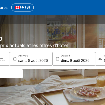
tures
FR
($)
o
prix actuels et les offres d'hôtel
Arrivée
Départ
I
Recherchez une destination ou un hôtel