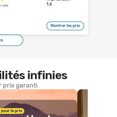
-ville
Montrer les prix
es
lités infinies
 prix garanti
1 pour le prix