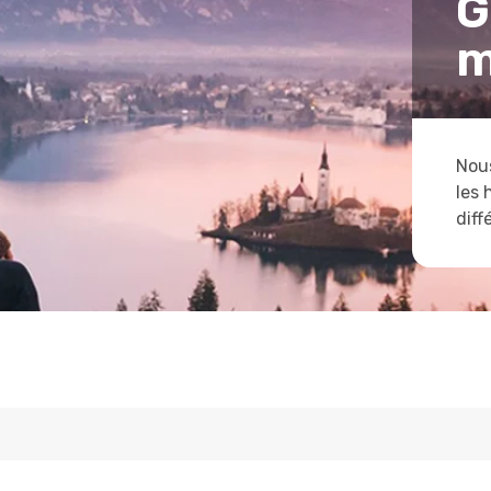
G
m
Nous
les 
diff