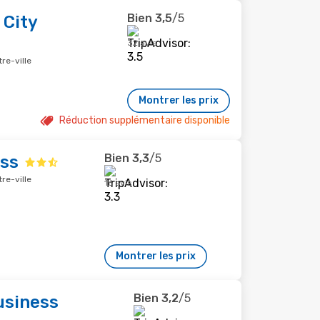
Bien
3,5
/5
 City
32 avis
re-ville
Montrer les prix
Réduction supplémentaire disponible
Bien
3,3
/5
ess
re-ville
16 avis
Montrer les prix
Bien
3,2
/5
usiness