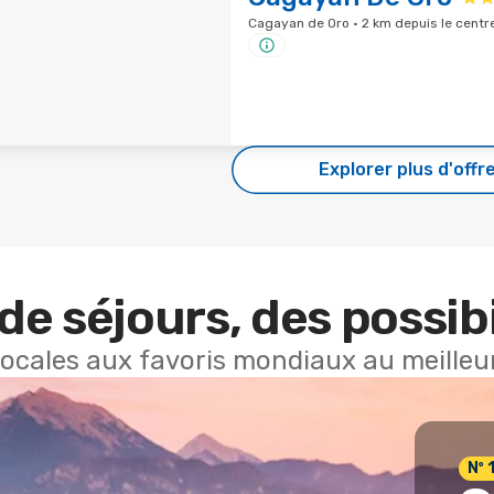
Cagayan de Oro · 2 km depuis le centre
Explorer plus d'offr
de séjours, des possibi
locales aux favoris mondiaux au meilleur
Nº 