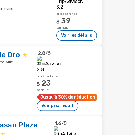
377 avis
re-ville
prix à partir de
39
$
par nuit
Voir les détails
2,8
/5
de Oro
re-ville
23 avis
prix à partir de
23
$
par nuit
Jusqu'à 30% de réduction
Voir prix réduit
1,6
/5
asan Plaza
34 avis