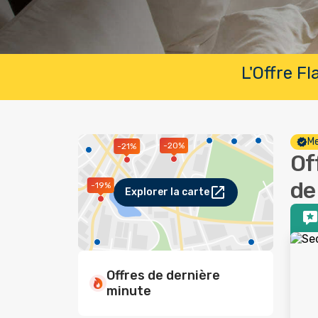
L'Offre F
Me
-20%
-21%
Of
de
-19%
Explorer la carte
Offres de dernière
minute