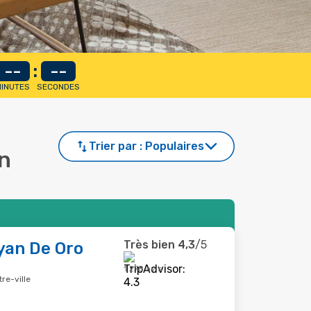
--
:
--
INUTES
SECONDES
Trier par :
Populaires
an
Très bien
4,3
/5
yan De Oro
1 278 avis
re-ville