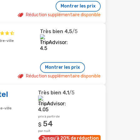
Montrer les prix
Réduction supplémentaire disponible
Très bien
4,5
/5
re-ville
57 avis
Montrer les prix
Réduction supplémentaire disponible
Très bien
4,1
/5
tel
23 avis
e-ville
prix à partir de
54
$
par nuit
Jusqu'à 20% de réduction