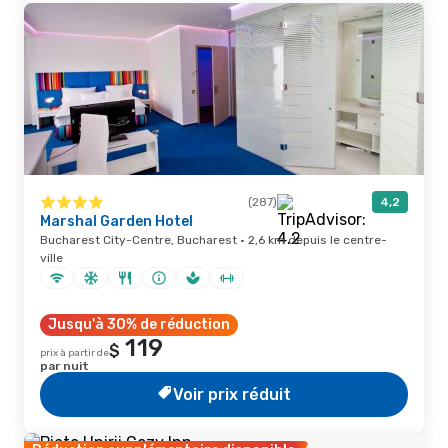
(287)
4,2
Marshal Garden Hotel
Bucharest City-Centre, Bucharest · 2,6 km depuis le centre-
ville
Jusqu'à 30% de réduction
119
$
prix à partir de
par nuit
Voir prix réduit