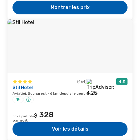
Montrer les prix
(464)
4,3
Stil Hotel
Aviației, Bucharest · 6 km depuis le centre-ville
328
$
prix à partir de
par nuit
Voir les détails