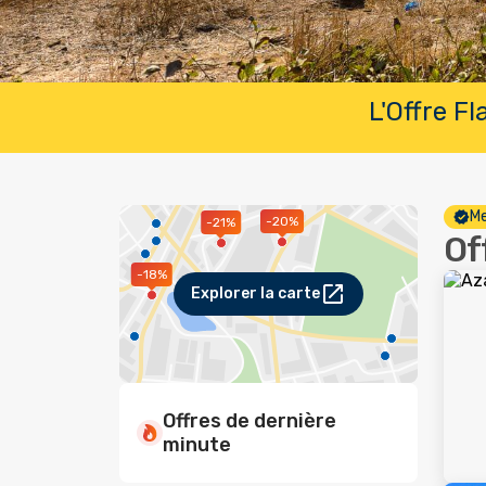
L'Offre F
Me
-20%
-21%
Of
-18%
Explorer la carte
Offres de dernière
minute