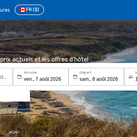
tures
FR
($)
prix actuels et les offres d'hôtel
Arrivée
Départ
I
Recherchez une destination ou un hôtel