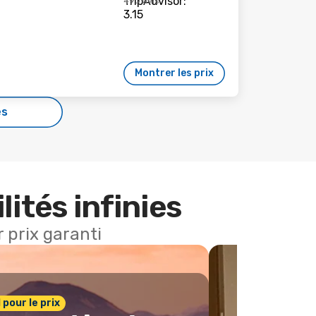
490 avis
Montrer les prix
es
lités infinies
 prix garanti
1 pour le prix