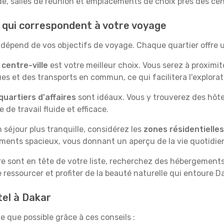
de, salles de réunion et emplacements de choix près des cent
s qui correspondent à votre voyage
r dépend de vos objectifs de voyage. Chaque quartier offre 
e
centre-ville
est votre meilleur choix. Vous serez à proximit
s et des transports en commun, ce qui facilitera l'exploratio
quartiers d'affaires
sont idéaux. Vous y trouverez des hôt
de travail fluide et efficace.
un séjour plus tranquille, considérez les
zones résidentielles
ments spacieux, vous donnant un aperçu de la vie quotidie
ure sont en tête de votre liste, recherchez des hébergements j
 ressourcer et profiter de la beauté naturelle qui entoure Da
tel à Dakar
e que possible grâce à ces conseils :