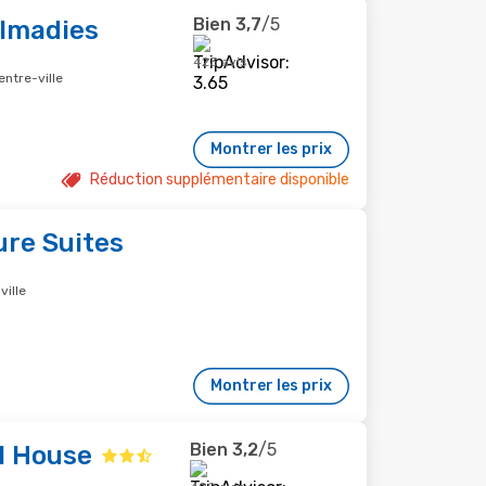
Bien
3,7
/5
Almadies
423 avis
entre-ville
Montrer les prix
Réduction supplémentaire disponible
ure Suites
ville
Montrer les prix
Bien
3,2
/5
l House