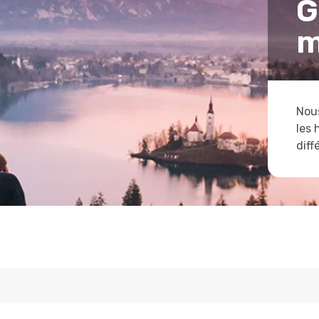
G
m
Nous
les 
diff