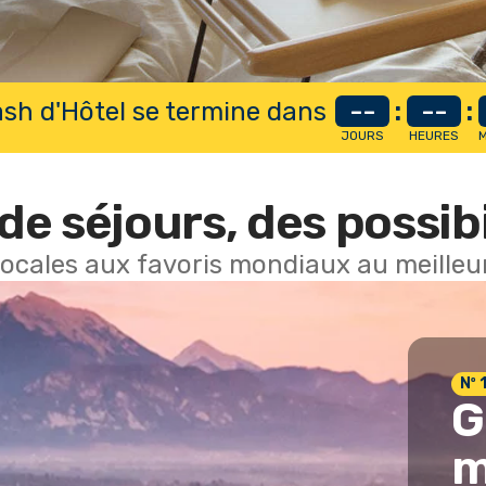
lash d'Hôtel se termine dans
--
:
--
:
JOURS
HEURES
M
de séjours, des possibi
locales aux favoris mondiaux au meilleur
Nº 
G
m