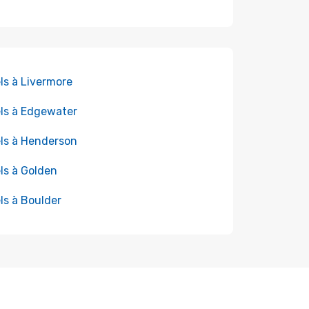
ls à Livermore
ls à Edgewater
ls à Henderson
ls à Golden
ls à Boulder