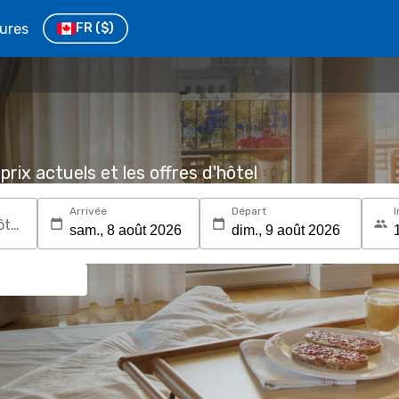
tures
FR
($)
prix actuels et les offres d'hôtel
Arrivée
Départ
I
Recherchez une destination ou un hôtel