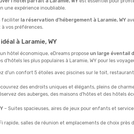
uver l’hôtel parfait à Laramie, WY
est essentiel pour profi
n une expérience inoubliable.
 faciliter
la réservation d’hébergement à Laramie, WY
ave
t à vos préférences.
 idéal à Laramie, WY
u un hôtel économique, eDreams propose
un large éventail
pes d'hôtels les plus populaires à Laramie, WY pour les voya
ez d'un confort 5 étoiles avec piscines sur le toit, restaur
couvrez des endroits uniques et élégants, pleins de charme
éservez des auberges, des maisons d'hôtes et des hôtels éc
WY
– Suites spacieuses, aires de jeux pour enfants et servic
i rapide, salles de réunion et emplacements de choix près d