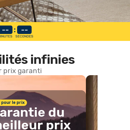
--
:
--
INUTES
SECONDES
lités infinies
 prix garanti
1 pour le prix
arantie du
eilleur prix