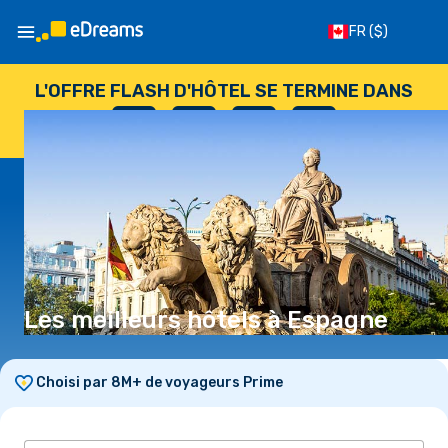
FR
($)
L'OFFRE FLASH D'HÔTEL SE TERMINE DANS
--
:
--
:
--
:
--
JOURS
HEURES
MINUTES
SECONDES
Les meilleurs hôtels à Espagne
Choisi par 8M+ de voyageurs Prime