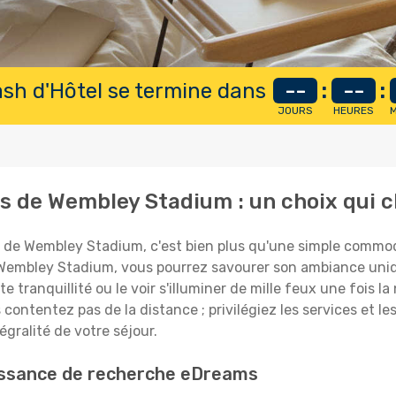
lash d'Hôtel se termine dans
--
:
--
:
JOURS
HEURES
M
as de Wembley Stadium : un choix qui 
de Wembley Stadium, c'est bien plus qu'une simple commodit
e Wembley Stadium, vous pourrez savourer son ambiance uni
e tranquillité ou le voir s'illuminer de mille feux une fois l
 contentez pas de la distance ; privilégiez les services et l
égralité de votre séjour.
uissance de recherche eDreams