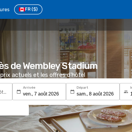
tures
FR
($)
rès de Wembley Stadium
prix actuels et les offres d'hôtel
Arrivée
Départ
I
Recherchez une destination ou un hôtel