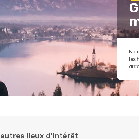
G
m
Nous
les 
diff
autres lieux d’intérêt