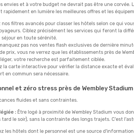
os envies et à votre budget ne devrait pas être une corvée
nt rapidement en lumière les meilleures offres et les équipe
 nos filtres avancés pour classer les hôtels selon ce qui vous 
yageurs. Ciblez précisément les services qui feront la diff
 séjour en toute sérénité.
anquez pas nos ventes flash exclusives de dernière minut
e de prix, vous ne verrez que les établissements près de We
 léger, votre recherche est parfaitement ciblée.
la carte interactive pour vérifier la distance exacte et éval
port en commun sera nécessaire.
ionnel et zéro stress près de Wembley Stadium
vacances fluides et sans contraintes.
légiée :
Être logé à proximité de Wembley Stadium vous donne 
tard le soir), sans la contrainte des longs trajets. C'est l'a
ez les hôtels dont le personnel est une source d'informations