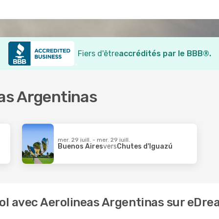
Fiers d'être
accrédités par le BBB®.
eas Argentinas
mer. 29 juill. - mer. 29 juill.
Buenos Aires
vers
Chutes d'Iguazú
vol avec Aerolineas Argentinas sur eDr