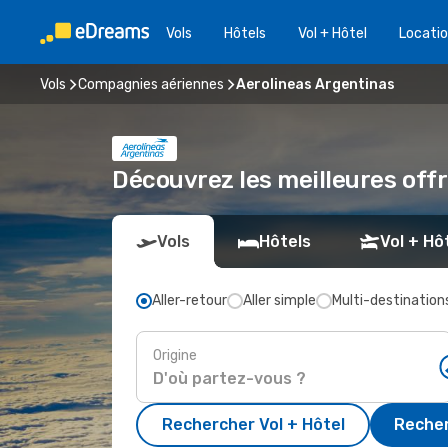
Vols
Hôtels
Vol + Hôtel
Locatio
Vols
Compagnies aériennes
Aerolineas Argentinas
Découvrez les meilleures off
Vols
Hôtels
Vol + Hô
Aller-retour
Aller simple
Multi-destination
Origine
Rechercher Vol + Hôtel
Recher