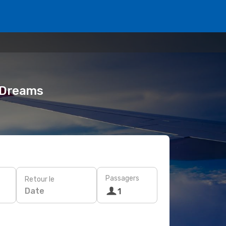
 eDreams
Passagers
Retour le
Date
1