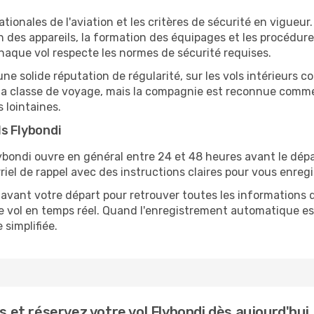
ionales de l'aviation et les critères de sécurité en vigueu
n des appareils, la formation des équipages et les procédur
haque vol respecte les normes de sécurité requises.
une solide réputation de régularité, sur les vols intérieurs
et la classe de voyage, mais la compagnie est reconnue comme
 lointaines.
ls Flybondi
lybondi ouvre en général entre 24 et 48 heures avant le dépar
riel de rappel avec des instructions claires pour vous enregis
 avant votre départ pour retrouver toutes les informations
 vol en temps réel. Quand l'enregistrement automatique est 
 simplifiée.
et réservez votre vol Flybondi dès aujourd'hui