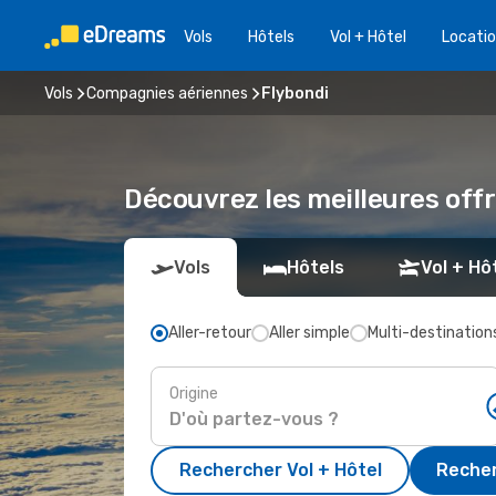
Vols
Hôtels
Vol + Hôtel
Locatio
Vols
Compagnies aériennes
Flybondi
Découvrez les meilleures off
Vols
Hôtels
Vol + Hô
Aller-retour
Aller simple
Multi-destination
Origine
Rechercher Vol + Hôtel
Recher