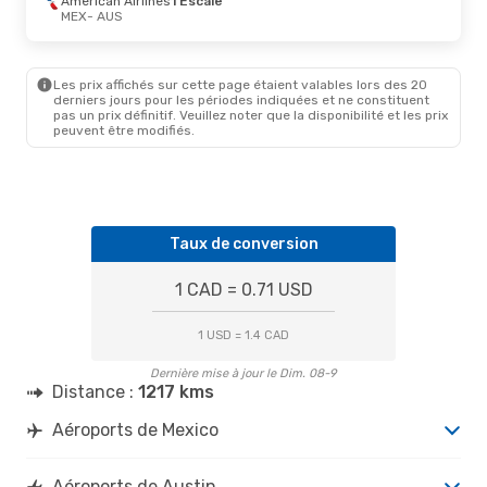
American Airlines
1 Escale
AUS
- MEX
MEX
- AUS
Ven. 30 Oct.
- Lun. 2 Nov.
Les prix affichés sur cette page étaient valables lors des 20
VivaAerobus
1 Escale
derniers jours pour les périodes indiquées et ne constituent
MEX
- AUS
pas un prix définitif. Veuillez noter que la disponibilité et les prix
Aeromexico
Direct
peuvent être modifiés.
AUS
- MEX
Taux de conversion
1 CAD = 0.71 USD
1 USD = 1.4 CAD
Dernière mise à jour le Dim. 08-9
Distance :
1217 kms
Aéroports de Mexico
Aéroports de Austin