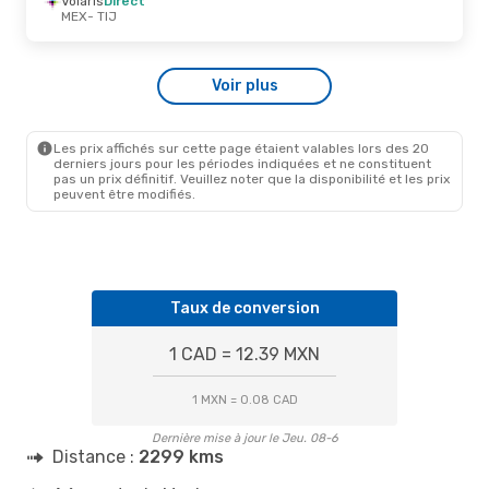
Volaris
Direct
TIJ
- MEX
MEX
- TIJ
Jeu. 15 Oct.
- Mar. 20 Oct.
Voir plus
Volaris
Direct
MEX
- TIJ
VivaAerobus
Direct
TIJ
- MEX
Les prix affichés sur cette page étaient valables lors des 20
derniers jours pour les périodes indiquées et ne constituent
pas un prix définitif. Veuillez noter que la disponibilité et les prix
peuvent être modifiés.
Taux de conversion
1 CAD = 12.39 MXN
1 MXN = 0.08 CAD
Dernière mise à jour le Jeu. 08-6
Distance :
2299 kms