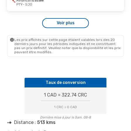
Avianca
1 Escale
SJO
- PTY
PTY
- SJO
Voir plus
Les prix affichés sur cette page étaient valables lors des 20
derniers jours pour les périodes indiquées et ne constituent
pas un prix définitif. Veuillez noter que la disponibilité et les prix
peuvent être modifiés.
Taux de conversion
1 CAD = 322.74 CRC
1 CRC = 0 CAD
Dernière mise à jour le Sam. 08-8
Distance :
513 kms