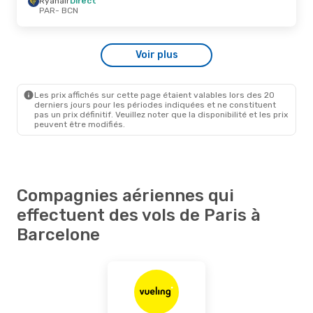
Ryanair
Direct
BCN
- PAR
PAR
- BCN
Jeu. 29 Oct.
- Mer. 4 Nov.
Voir plus
Ryanair
Direct
PAR
- BCN
Vueling
Direct
BCN
- PAR
Les prix affichés sur cette page étaient valables lors des 20
derniers jours pour les périodes indiquées et ne constituent
pas un prix définitif. Veuillez noter que la disponibilité et les prix
peuvent être modifiés.
Compagnies aériennes qui
effectuent des vols de Paris à
Barcelone