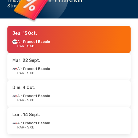
Trouvez un vol pas cher entre Paris et
Strasbourg
Jeu. 15 Oct.
Air France
1 Escale
PAR
- SXB
Mar. 22 Sept.
Air France
1 Escale
PAR
- SXB
Dim. 4 Oct.
Air France
1 Escale
PAR
- SXB
Lun. 14 Sept.
Air France
1 Escale
PAR
- SXB