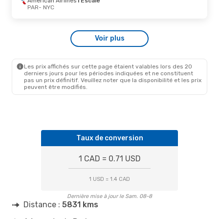
American Airlines
1 Escale
NYC
- PAR
PAR
- NYC
Mer. 9 Sept.
- Mer. 16 Sept.
Voir plus
TAP Portugal
1 Escale
PAR
- NYC
TAP Portugal
1 Escale
NYC
- PAR
Les prix affichés sur cette page étaient valables lors des 20
derniers jours pour les périodes indiquées et ne constituent
pas un prix définitif. Veuillez noter que la disponibilité et les prix
peuvent être modifiés.
Taux de conversion
1 CAD = 0.71 USD
1 USD = 1.4 CAD
Dernière mise à jour le Sam. 08-8
Distance :
5831 kms