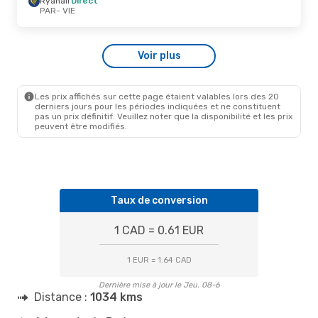
Ryanair
Direct
VIE
- PAR
PAR
- VIE
Ven. 23 Oct.
- Dim. 1 Nov.
Voir plus
Ryanair
Direct
PAR
- VIE
Ryanair
Direct
VIE
- PAR
Les prix affichés sur cette page étaient valables lors des 20
derniers jours pour les périodes indiquées et ne constituent
pas un prix définitif. Veuillez noter que la disponibilité et les prix
peuvent être modifiés.
Taux de conversion
1 CAD = 0.61 EUR
1 EUR = 1.64 CAD
Dernière mise à jour le Jeu. 08-6
Distance :
1034 kms