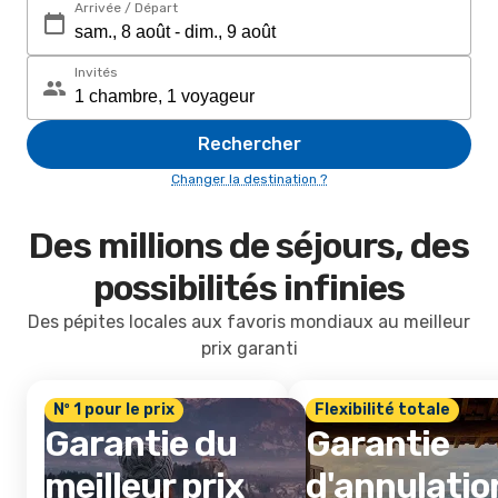
Arrivée / Départ
Invités
Rechercher
Changer la destination ?
Des millions de séjours, des
possibilités infinies
Des pépites locales aux favoris mondiaux au meilleur
prix garanti
Nº 1 pour le prix
Flexibilité totale
Garantie du
Garantie
meilleur prix
d'annulatio