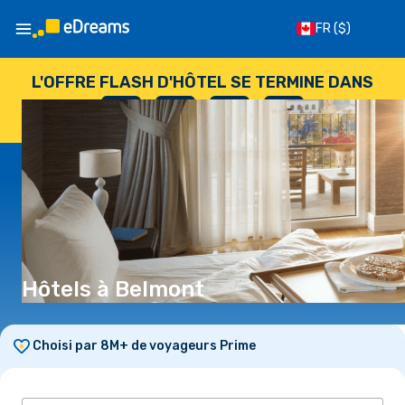
FR
($)
L'OFFRE FLASH D'HÔTEL SE TERMINE DANS
--
:
--
:
--
:
--
JOURS
HEURES
MINUTES
SECONDES
Hôtels à Belmont
Choisi par 8M+ de voyageurs Prime