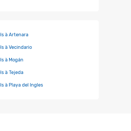
ls à Artenara
ls à Vecindario
ls à Mogán
ls à Tejeda
ls à Playa del Ingles