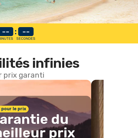
--
:
--
INUTES
SECONDES
lités infinies
 prix garanti
1 pour le prix
arantie du
eilleur prix