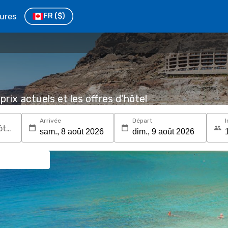
tures
FR
($)
prix actuels et les offres d'hôtel
Arrivée
Départ
I
Recherchez une destination ou un hôtel