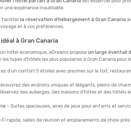
ouver l’hôtel parfait à Gran Canaria
est essentiel pour pro
n une expérience inoubliable.
 faciliter
la réservation d’hébergement à Gran Canaria
av
 voyage et à vos préférences.
 idéal à Gran Canaria
u un hôtel économique, eDreams propose
un large éventail
i les types d'hôtels les plus populaires à Gran Canaria pour
tez d'un confort 5 étoiles avec piscines sur le toit, restau
écouvrez des endroits uniques et élégants, pleins de charm
Réservez des auberges, des maisons d'hôtes et des hôtels é
ria
– Suites spacieuses, aires de jeux pour enfants et servi
-Fi rapide, salles de réunion et emplacements de choix près 