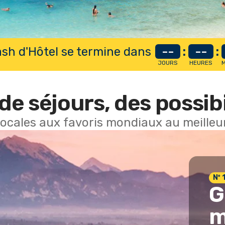
lash d'Hôtel se termine dans
--
:
--
:
JOURS
HEURES
M
de séjours, des possibi
locales aux favoris mondiaux au meilleur
Nº 
G
m